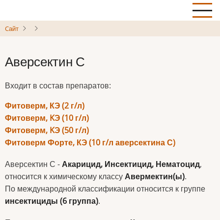
Skip
to
Cайт
main
content
Аверсектин С
Входит в состав препаратов:
Фитоверм, КЭ (2 г/л)
Фитоверм, KЭ (10 г/л)
Фитоверм, KЭ (50 г/л)
Фитоверм Форте, КЭ (10 г/л аверсектина С)
Аверсектин С -
Акарицид, Инсектицид, Нематоцид
,
относится к химическому классу
Авермектин(ы)
.
По международной классификации относится к группе
инсектициды (6 группа)
.