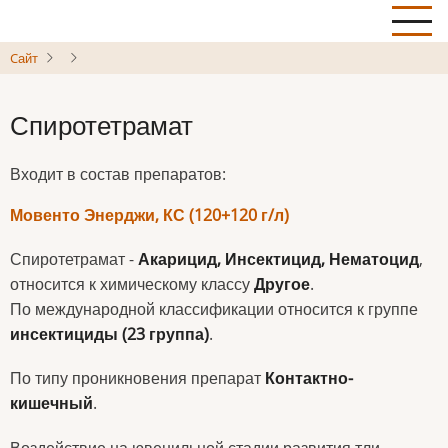
Skip
to
Cайт
main
content
Спиротетрамат
Входит в состав препаратов:
Мовенто Энерджи, КС (120+120 г/л)
Спиротетрамат -
Акарицид, Инсектицид, Нематоцид
,
относится к химическому классу
Другое
.
По международной классификации относится к группе
инсектициды (23 группа)
.
По типу проникновения препарат
Контактно-
кишечный
.
Воздействие на ювенильной стадии развития тли,