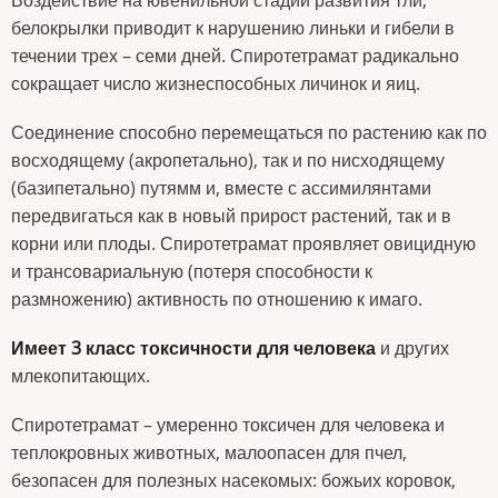
белокрылки приводит к нарушению линьки и гибели в
течении трех – семи дней. Спиротетрамат радикально
сокращает число жизнеспособных личинок и яиц.
Соединение способно перемещаться по растению как по
восходящему (акропетально), так и по нисходящему
(базипетально) путямм и, вместе с ассимилянтами
передвигаться как в новый прирост растений, так и в
корни или плоды. Спиротетрамат проявляет овицидную
и трансовариальную (потеря способности к
размножению) активность по отношению к имаго.
Имеет 3 класс токсичности для человека
и других
млекопитающих.
Спиротетрамат – умеренно токсичен для человека и
теплокровных животных, малоопасен для пчел,
безопасен для полезных насекомых: божьих коровок,