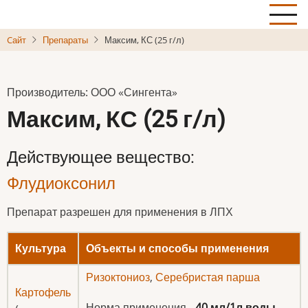
Skip
to
Cайт
Препараты
Максим, КС (25 г/л)
main
content
Производитель: ООО «Сингента»
Максим, КС (25 г/л)
Действующее вещество:
Флудиоксонил
Препарат разрешен для применения в ЛПХ
Культура
Объекты и способы применения
Ризоктониоз
,
Серебристая парша
Картофель
Норма применения -
40 мл/1л воды
.