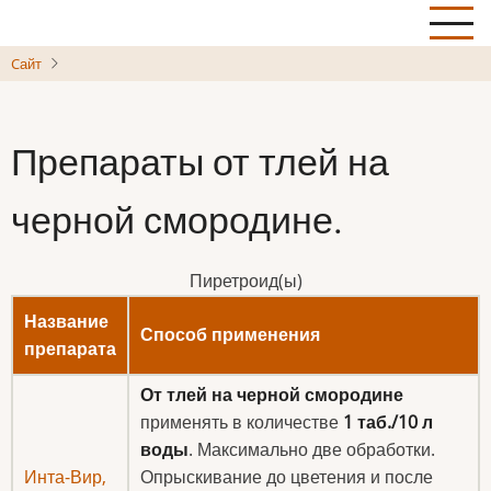
Skip
to
Cайт
main
content
Препараты от тлей на
черной смородине.
Пиретроид(ы)
Название
Способ применения
препарата
От тлей
на черной смородине
применять в количестве
1 таб./10 л
воды
. Максимально две обработки.
Инта-Вир,
Опрыскивание до цветения и после