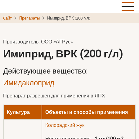
Skip
to
Cайт
Препараты
Имиприд, ВРК (200 г/л)
main
content
Производитель: ООО «АГРус»
Имиприд, ВРК (200 г/л)
Действующее вещество:
Имидаклоприд
Препарат разрешен для применения в ЛПХ
Культура
Объекты и способы применения
Колорадский жук
Норма применения -
1 мл/100 м2
.