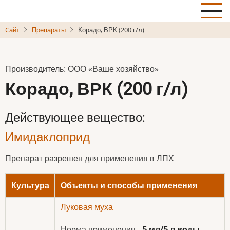
Skip
to
Cайт
Препараты
Корадо, ВРК (200 г/л)
main
content
Производитель: ООО «Ваше хозяйство»
Корадо, ВРК (200 г/л)
Действующее вещество:
Имидаклоприд
Препарат разрешен для применения в ЛПХ
Культура
Объекты и способы применения
Луковая муха
Норма применения -
5 мл/5 л воды
.