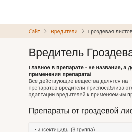
Skip
to
main
content
Cайт
Вредители
Гроздевая листо
Вредитель Гроздева
Главное в препарате - не название, а
применения препарата!
Все действующие вещества делятся на гр
препаратов вредители приспосабливаются
адаптации вредителей к применяемым п
Препараты от гроздевой ли
инсектициды (3 группа)