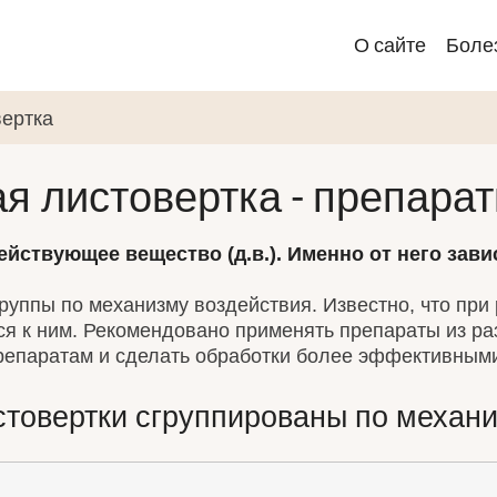
Main
О сайте
Боле
navigatio
вертка
я листовертка - препара
 действующее вещество (д.в.). Именно от него за
уппы по механизму воздействия. Известно, что при
 к ним. Рекомендовано применять препараты из разн
репаратам и сделать обработки более эффективным
стовертки сгруппированы по механ